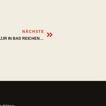
NÄCHSTE
17. OKT. 2026 – BUNDESLEHRGANG DES DJJR IN BAD REICHENHALL