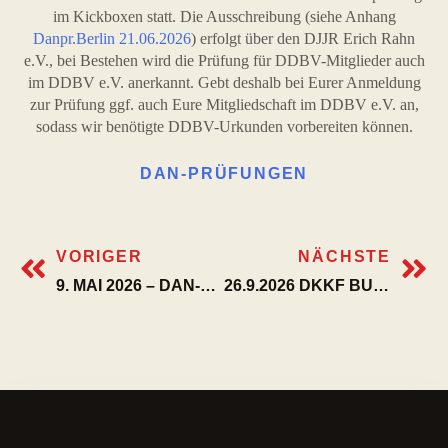
im Kickboxen statt. Die Ausschreibung (siehe Anhang
Danpr.Berlin 21.06.2026
) erfolgt über den DJJR Erich Rahn
e.V., bei Bestehen wird die Prüfung für DDBV-Mitglieder auch
im DDBV e.V. anerkannt. Gebt deshalb bei Eurer Anmeldung
zur Prüfung ggf. auch Eure Mitgliedschaft im DDBV e.V. an,
sodass wir benötigte DDBV-Urkunden vorbereiten können.
DAN-PRÜFUNGEN
VORIGER
NÄCHSTE
9. MAI 2026 – DAN-PRÜFUNG IN HEBERTSHAUSEN
26.9.2026 DKKF BUNDESLEHRGANG IN WORMS – GESPICKT MIT DDBV-MITGLIEDERN ALS REFERENTEN