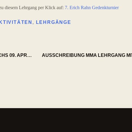
- zu diesem Lehrgang per Klick auf:
7. Erich Rahn Gedenkturnier
KTIVITÄTEN
,
LEHRGÄNGE
IAI-DO-, KOBUDO- UND KICKBOXLEHRGANG IN WEICHS 09. APRIL 2016
AUSSCHREIBUNG MMA LEHRGANG MIT 