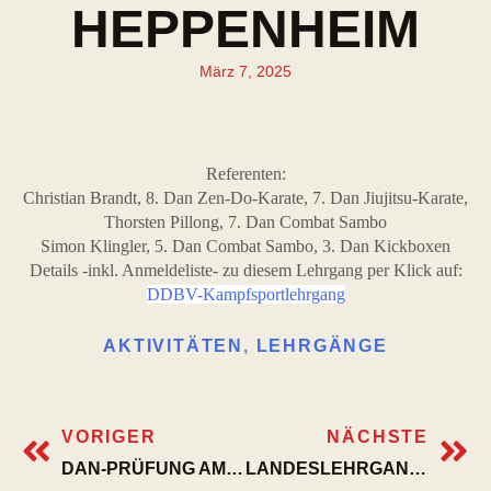
HEPPENHEIM
März 7, 2025
Referenten:
Christian Brandt, 8. Dan Zen-Do-Karate, 7. Dan Jiujitsu-Karate,
Thorsten Pillong, 7. Dan Combat Sambo
Simon Klingler, 5. Dan Combat Sambo, 3. Dan Kickboxen
Details -inkl. Anmeldeliste- zu diesem Lehrgang per Klick auf:
DDBV-Kampfsportlehrgang
AKTIVITÄTEN
,
LEHRGÄNGE
VORIGER
NÄCHSTE
DAN-PRÜFUNG AM 17. MAI 2025 IN HEBERTSHAUSEN
LANDESLEHRGANG IN AHRENSBURG AM 17. MAI 2025 – „GEWALTPRÄVENTION, ALLKAMPF, VERWENDUNG VON GEGENSTÄNDEN IN DER SV“