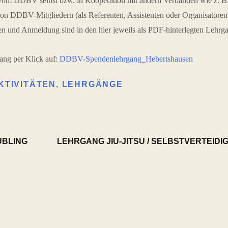
vom DDBV selbst bzw. in Kooperation mit andern Verbänden wie z. B.
on DDBV-Mitgliedern (als Referenten, Assistenten oder Organisatoren) 
n und Anmeldung sind in den hier jeweils als PDF-hinterlegten Lehrg
ang per Klick auf:
DDBV-Spendenlehrgang_Hebertshausen
KTIVITÄTEN
,
LEHRGÄNGE
UBLING