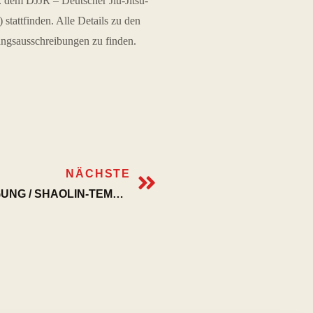
 dem DJJR – Deutscher Jiu-Jitsu-
stattfinden. Alle Details zu den
angsausschreibungen zu finden.
NÄCHSTE
LEHRGANG JIU-JITSU / SELBSTVERTEIDIGUNG / SHAOLIN-TEMPEL-BOXEN IN WEILHEIM AM 28. & 29.09.2024